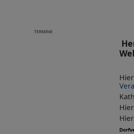
TERMINE
He
Web
Hier
Ver
Kat
Hier
Hier
Dorfve