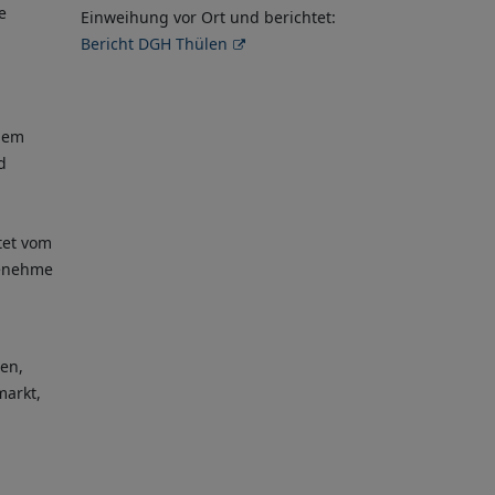
e
Einweihung vor Ort und berichtet:
Bericht DGH Thülen
inem
d
tet vom
genehme
en,
markt,