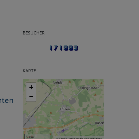
BESUCHER
KARTE
+
−
hten
2 km
© OpenStreetMap contributors