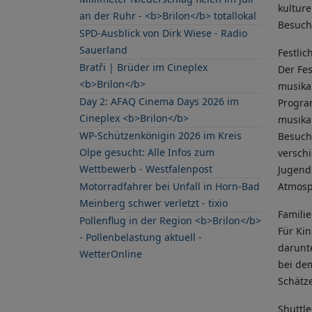
kultur
an der Ruhr - <b>Brilon</b> totallokal
Besuch
SPD-Ausblick von Dirk Wiese - Radio
Sauerland
Festlic
Bratři | Brüder im Cineplex
Der Fe
<b>Brilon</b>
musika
Day 2: AFAQ Cinema Days 2026 im
Progra
Cineplex <b>Brilon</b>
musika
WP-Schützenkönigin 2026 im Kreis
Besuch
Olpe gesucht: Alle Infos zum
versch
Wettbewerb - Westfalenpost
Jugend
Atmosp
Motorradfahrer bei Unfall in Horn-Bad
Meinberg schwer verletzt - tixio
Famili
Pollenflug in der Region <b>Brilon</b>
Für Ki
- Pollenbelastung aktuell -
darunt
WetterOnline
bei de
Schätz
Shuttl