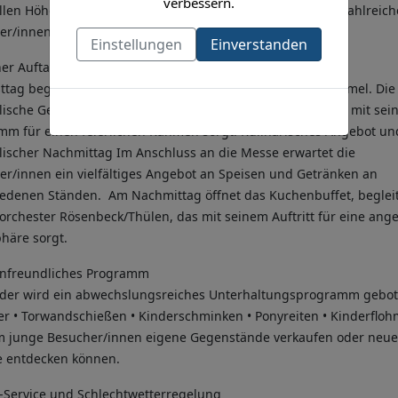
verbessern.
ellen Höhepunkten im Dorfkalender und lockt regelmäßig zahlreich
er/innen aus der Region an.
Einstellungen
Einverstanden
her Auftakt
sttag beginnt um 11.00 Uhr mit einer Messe auf dem Stemmel. Die
lische Gestaltung übernimmt der Musikverein Thülen, der mit se
Cookies-Richtlinie
mm für einen feierlichen Rahmen sorgt. Kulinarisches Angebot un
lischer Nachmittag Im Anschluss an die Messe erwartet die
er/innen ein vielfältiges Angebot an Speisen und Getränken an
iedenen Ständen. Am Nachmittag öffnet das Kuchenbuffet, beglei
orchester Rösenbeck/Thülen, das mit seinem Auftritt für eine an
häre sorgt.
enfreundliches Programm
nder wird ein abwechslungsreiches Unterhaltungsprogramm gebot
er • Torwandschießen • Kinderschminken • Ponyreiten • Kinderfloh
m junge Besucher/innen eigene Gegenstände verkaufen oder neue
e entdecken können.
e-Service und Schlechtwetterregelung