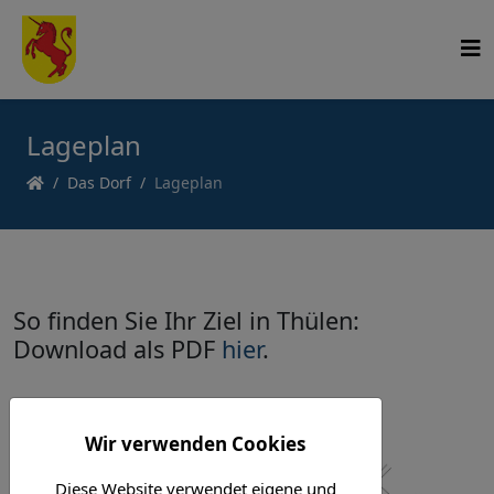
Lageplan
Das Dorf
Lageplan
So finden Sie Ihr Ziel in Thülen:
Download als PDF
hier
.
Wir verwenden Cookies
Diese Website verwendet eigene und