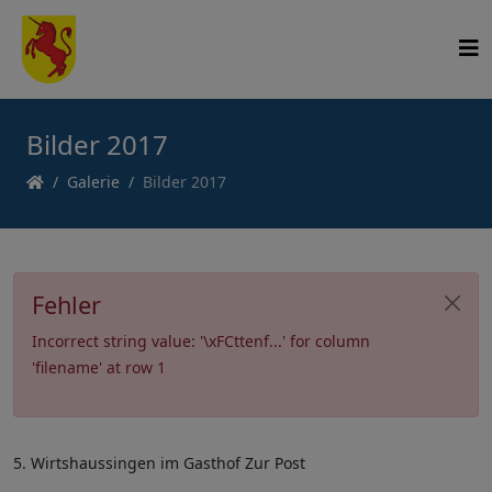
Bilder 2017
Galerie
Bilder 2017
Fehler
Incorrect string value: '\xFCttenf...' for column
'filename' at row 1
5. Wirtshaussingen im Gasthof Zur Post