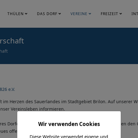
THÜLEN
DAS DORF
VEREINE
FREIZEIT
IN
rschaft
haft
26 e.V.
t im Herzen des Sauerlandes im Stadtgebiet Brilon. Auf unserer 
unser Vereinsleben informieren.
Wir verwenden Cookies
eres Dorfes Thülen verstehen wir uns als Bindeglied zwischen den 
es offen in die Zukunft blicken.
Diese Website verwendet eigene und