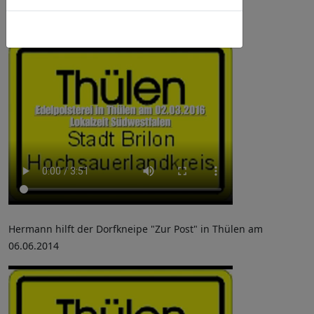
Die Edelpolsterei in Thülen vom 02.03.2016
Cookies-Richtlinie
Hermann hilft der Dorfkneipe "Zur Post" in Thülen am
06.06.2014