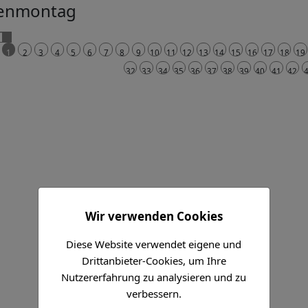
enmontag
1
2
3
4
5
6
7
8
9
10
11
12
13
14
15
16
17
18
19
32
33
34
35
36
37
38
39
40
41
42
Wir verwenden Cookies
Diese Website verwendet eigene und
Drittanbieter-Cookies, um Ihre
Nutzererfahrung zu analysieren und zu
verbessern.