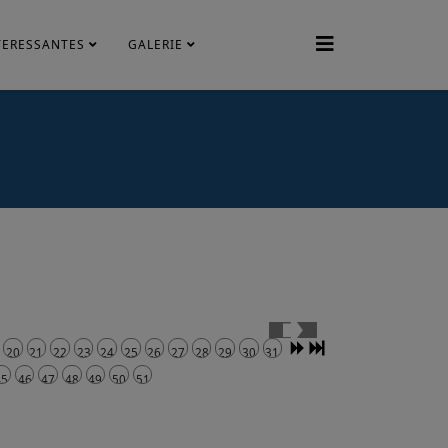
TERESSANTES
GALERIE
20
21
22
23
24
25
26
27
28
29
30
31
45
46
47
48
49
50
51