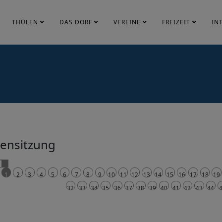
THÜLEN
DAS DORF
VEREINE
FREIZEIT
IN
tensitzung
1
2
3
4
5
6
7
8
9
10
11
12
13
14
15
16
17
18
19
32
33
34
35
36
37
38
39
40
41
42
43
44