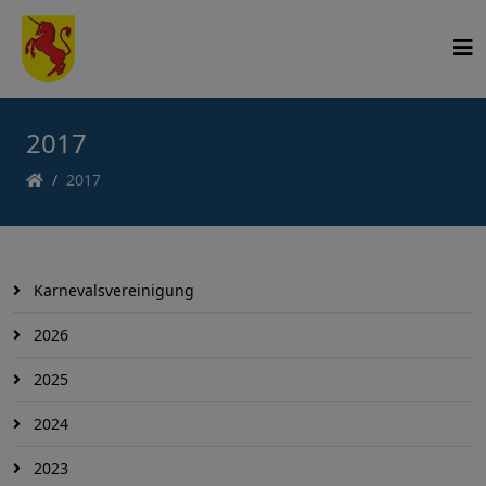
2017
2017
Karnevalsvereinigung
2026
2025
2024
2023