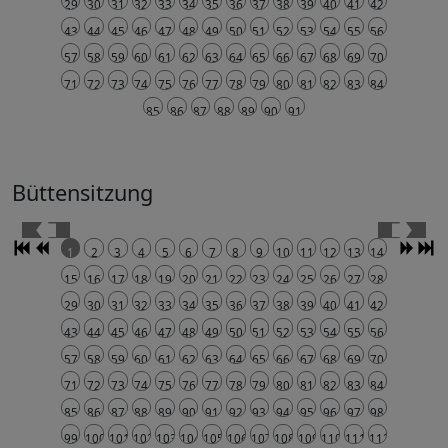
29
30
31
32
33
34
35
36
37
38
39
40
41
42
43
44
45
46
47
48
49
50
51
52
53
54
55
56
57
58
59
60
61
62
63
64
65
66
67
68
69
70
71
72
73
74
75
76
77
78
79
80
81
82
83
84
85
86
87
88
89
90
91
Büttensitzung
1
2
3
4
5
6
7
8
9
10
11
12
13
14
15
16
17
18
19
20
21
22
23
24
25
26
27
28
29
30
31
32
33
34
35
36
37
38
39
40
41
42
43
44
45
46
47
48
49
50
51
52
53
54
55
56
57
58
59
60
61
62
63
64
65
66
67
68
69
70
71
72
73
74
75
76
77
78
79
80
81
82
83
84
85
86
87
88
89
90
91
92
93
94
95
96
97
98
99
100
101
102
103
104
105
106
107
108
109
110
111
112