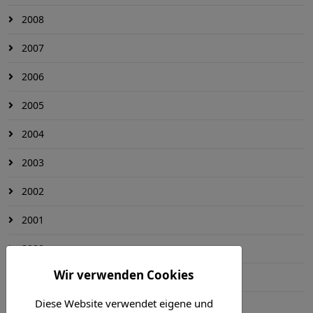
2008
2007
2006
2005
2004
2003
2002
2001
2000
Wir verwenden Cookies
1999
Diese Website verwendet eigene und
1998