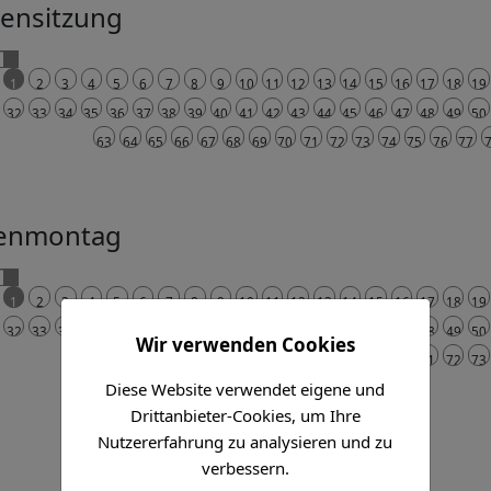
tensitzung
1
2
3
4
5
6
7
8
9
10
11
12
13
14
15
16
17
18
19
32
33
34
35
36
37
38
39
40
41
42
43
44
45
46
47
48
49
50
63
64
65
66
67
68
69
70
71
72
73
74
75
76
77
enmontag
1
2
3
4
5
6
7
8
9
10
11
12
13
14
15
16
17
18
19
32
33
34
35
36
37
38
39
40
41
42
43
44
45
46
47
48
49
50
Wir verwenden Cookies
63
64
65
66
67
68
69
70
71
72
73
Diese Website verwendet eigene und
Drittanbieter-Cookies, um Ihre
Nutzererfahrung zu analysieren und zu
verbessern.