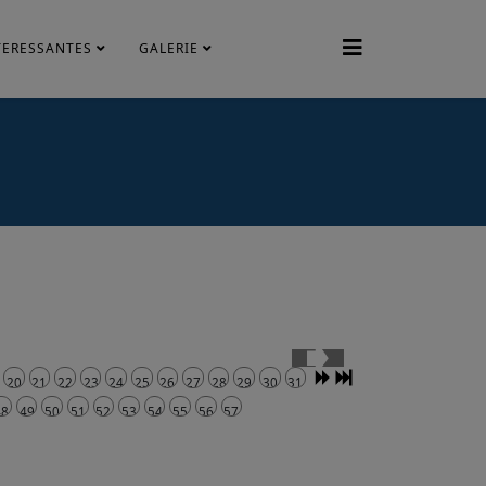
TERESSANTES
GALERIE
20
21
22
23
24
25
26
27
28
29
30
31
48
49
50
51
52
53
54
55
56
57