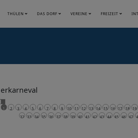
THÜLEN
DAS DORF
VEREINE
FREIZEIT
IN
erkarneval
1
2
3
4
5
6
7
8
9
10
11
12
13
14
15
16
17
18
19
32
33
34
35
36
37
38
39
40
41
42
43
44
45
46
47